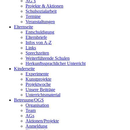
AG´s
Projekte & Aktionen
Schulsozialarbeit
Termine
Veranstaltungen
Elternseite
Entschuldigung
Elternbriefe
Infos von A-Z
Links
Sprechzeiten
Weiterführende Schulen
Herkunftssprachlicher Unterricht
Kinderseite
Experimente
Kunstprojekte
Projektwoche
Unsere Beiträge
Unterrichtsmaterial
Betreuung/OGS
Organisation
Team
AGs
Aktionen/Projekte
Anmeldung