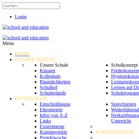
Login
Menu
HOME
UNSERE SCHULE
Unsere Schule
Schulkonzept
Klassen
Förderkonzep
Kollegium
Hygienekonze
Räumlichkeiten
Leistungskon
Schulhof
Lernen auf Di
Schulgelände
Schulprogra
ELTERNSEITE
Entschuldigung
Sprechzeiten
Elternbriefe
Weiterführend
Infos von A-Z
Herkunftsspra
Links
Unterricht
Experimente
Kunstprojekte
FÖRDERVEREIN
Projektwoche