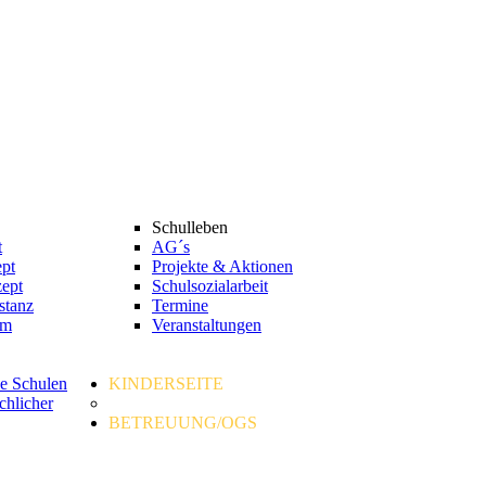
Schulleben
t
AG´s
pt
Projekte & Aktionen
zept
Schulsozialarbeit
stanz
Termine
mm
Veranstaltungen
e Schulen
KINDERSEITE
chlicher
BETREUUNG/OGS