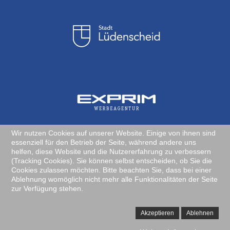
Wir nutzen Cookies auf unserer Website. Einige von ihnen sind
essenziell für den Betrieb der Seite, während andere uns
helfen, diese Website und die Nutzererfahrung zu verbessern
(Tracking Cookies). Sie können selbst entscheiden, ob Sie die
Cookies zulassen möchten. Bitte beachten Sie, dass bei einer
Copyright ©2019 ❤
EXPRIM Werbegentur, Halver
Ablehnung womöglich nicht mehr alle Funktionalitäten der Seite
zur Verfügung stehen.
Impressum
Datenschutzerklärung
Akzeptieren
Ablehnen
Einwilligung zur Datenverarbeitung